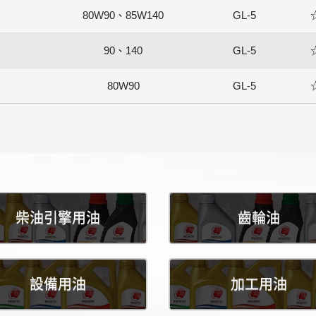
80W90、85W140
GL-5
90、140
GL-5
80W90
GL-5
柴油引擎用油
齒輪油
設備用油
加工用油