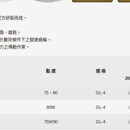
配方研製而成。
刮傷、磨耗。
用於嚴苛條件下之變速齒輪。
扭力之傳動作業。
黏 度
規 格
20
75、80
GL-4
80W
GL-4
75W90
GL-4